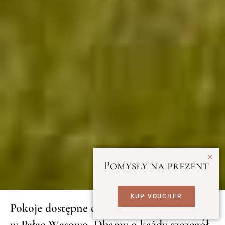
Pomysły na prezent
KUP VOUCHER
Pokoje dostępne od ręki! Rezerwuj pokój
w Pałac Wąsowo. Dbamy o każdy szczegół.