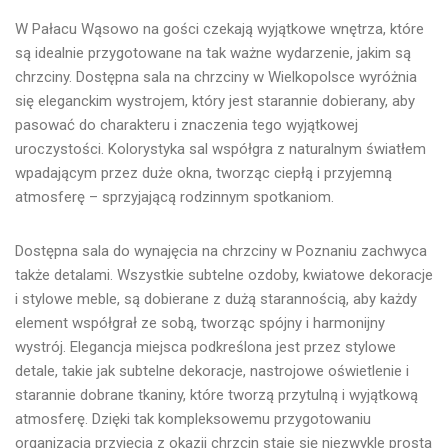
W Pałacu Wąsowo na gości czekają wyjątkowe wnętrza, które
są idealnie przygotowane na tak ważne wydarzenie, jakim są
chrzciny. Dostępna
sala na chrzciny w Wielkopolsce wyróżnia
się eleganckim wystrojem, który jest starannie dobierany, aby
pasować do charakteru i znaczenia tego wyjątkowej
uroczystości.
Kolorystyka sal współgra z naturalnym światłem
wpadającym przez duże okna, tworząc ciepłą i przyjemną
atmosferę – sprzyjającą rodzinnym spotkaniom.
Dostępna sala do wynajęcia na chrzciny w Poznaniu zachwyca
także detalami.
Wszystkie subtelne ozdoby, kwiatowe dekoracje
i stylowe meble, są dobierane z dużą starannością, aby każdy
element współgrał ze sobą
, tworząc spójny i harmonijny
wystrój. Elegancja miejsca podkreślona jest przez stylowe
detale, takie jak subtelne dekoracje, nastrojowe oświetlenie i
starannie dobrane tkaniny, które tworzą przytulną i wyjątkową
atmosferę. Dzięki tak kompleksowemu przygotowaniu
organizacja przyjęcia z okazji chrzcin staje się niezwykle prosta