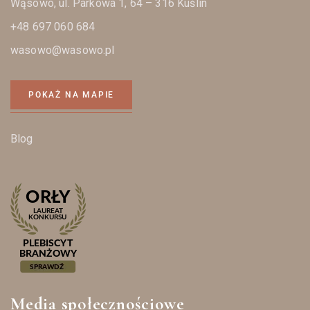
Wąsowo, ul. Parkowa 1, 64 – 316 Kuślin
+48 697 060 684
wasowo@wasowo.pl
POKAŻ NA MAPIE
Blog
Media społecznościowe