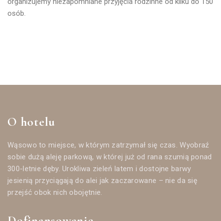
organizujemy niezapomniane przyjęcia rodzinne od kilku do 150
osób.
O hotelu
Wąsowo to miejsce, w którym zatrzymał się czas. Wyobraź
sobie dużą aleję parkową, w której już od rana szumią ponad
300-letnie dęby. Urokliwa zieleń latem i dostojne barwy
jesienią przyciągają do alei jak zaczarowane – nie da się
przejść obok nich obojętnie.
Dofinansowanie