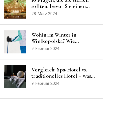
sollten, bevor Sie einen
Hochzeitssaal buchen
28. März 2024
Wohin im Winter in
Wielkopolska? Wie
verbringen Sie Ihren
9. Februar 2024
Urlaub oder Ihre
Winterferien?
Vergleich: Spa-Hotel vs.
traditionelles Hotel – was
wählen Sie für Ihren
9. Februar 2024
Urlaub?