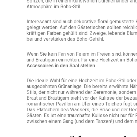
Spitzen, die in einem kunstvollen Durcheinander an
Atmosphäre im Boho-Stil.
Interessant sind auch dekorative floral gemusterte 
gelegt werden. Auf den Gästetischen sollten reichli
kräftigen Farben gehüllt sind. Zweige, lebende Bl
bei und verstärken das Boho-Gefühl.
Wenn Sie kein Fan von Feiern im Freien sind, könn
und Bräutigam einrichten. Für eine Hochzeit im Boh
Accessoires in den Saal stellen
.
Die ideale Wahl für eine Hochzeit im Boho-Stil oder 
ausgedehnten Grünanlage. Die bereits erwähnte Nähe
Stils, der nicht nur während der Zeremonie, sonder
Braut und Bräutigam sieht vor der Kulisse der beza
romantischer Pavillon am Ufer eines Teiches fügt si
Das Plätschern des Wassers, die Brise und der Ges
Gästen. Es ist eine traumhafte Kulisse nicht nur f
zwischen einem Gang (und dem Tanzen!) und dem n