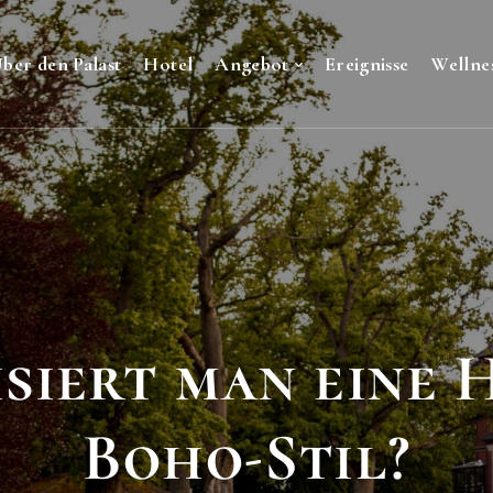
ber den Palast
Hotel
Angebot
Ereignisse
Wellne
siert man eine 
Boho-Stil?