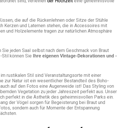
geordnet sind, verleihen
der Hochzeit
eine geheimnisvolle
Kissen, die auf die Rückenlehnen oder Sitze der Stühle
ch Kerzen und Laternen stehen, die in Accessoires mit
umen und Holzelemente tragen zur natürlichen Atmosphäre
en Sie jeden Saal selbst nach dem Geschmack von Braut
o-Stil können Sie
Ihre eigenen Vintage-Dekorationen und -
im rustikalen Stil sind Veranstaltungsorte mit einer
 zur Natur ist ein wesentlicher Bestandteil des Boho-
n auch auf den Fotos eine Augenweide ist! Das Styling von
ubernden Vegetation zu jeder Jahreszeit perfekt aus. Unser
ch perfekt in die Ästhetik des geheimnisvollen Parks ein.
ang der Vögel sorgen für Begeisterung bei Braut und
ür Fotos, sondern auch für Momente der Entspannung
ächsten.