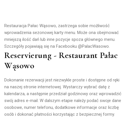
Restauracja Pałac Wąsowo, zastrzega sobie możliwość
wprowadzenia sezonowej karty menu. Może ona obejmować
mniejszą ilość dań lub inne pozycje spoza głównego menu.
Szczegóły pojawiają się na Facebooku @PalacWasowo.
Reservierung - Restaurant Pałac
Wąsowo
Dokonanie rezerwacji jest niezwykle proste i dostępne od ręki
na naszej stronie internetowej. Wystarczy wybrać datę z
kalendarza, a następnie przedział godzinowy oraz wprowadzić
swój adres e-mail. W dalszym etapie należy podać swoje dane
osobowe, numer telefonu, dodatkowe informacje oraz liczbę
osób i dokonać płatności korzystając z bezpiecznej formy.