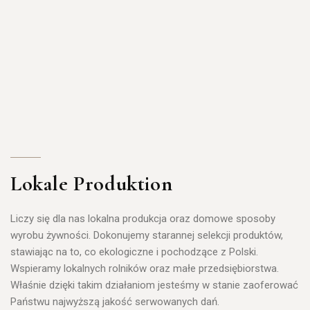
Lokale Produktion
Liczy się dla nas
lokalna produkcja
oraz
domowe sposoby
wyrobu żywności
. Dokonujemy starannej selekcji produktów,
stawiając na to, co ekologiczne i pochodzące z Polski.
Wspieramy lokalnych rolników oraz małe przedsiębiorstwa.
Właśnie dzięki takim działaniom jesteśmy w stanie zaoferować
Państwu najwyższą jakość serwowanych dań.