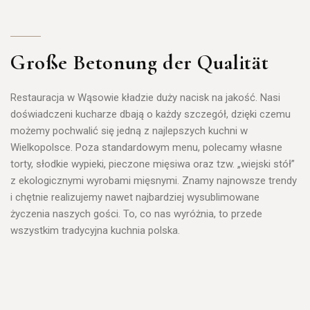
Große Betonung der Qualität
Restauracja w Wąsowie kładzie duży nacisk na
jakość
. Nasi
doświadczeni kucharze dbają o każdy szczegół, dzięki czemu
możemy pochwalić się jedną z
najlepszych kuchni w
Wielkopolsce
. Poza standardowym menu, polecamy własne
torty, słodkie wypieki, pieczone mięsiwa oraz tzw. „wiejski stół”
z ekologicznymi wyrobami mięsnymi. Znamy najnowsze trendy
i chętnie realizujemy nawet najbardziej wysublimowane
życzenia naszych gości. To, co nas wyróżnia, to przede
wszystkim tradycyjna kuchnia polska.