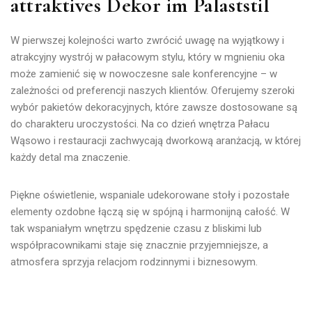
attraktives Dekor im Palaststil
W pierwszej kolejności warto zwrócić uwagę na wyjątkowy i
atrakcyjny wystrój w pałacowym stylu, który w mgnieniu oka
może zamienić się w nowoczesne sale konferencyjne – w
zależności od preferencji naszych klientów.
Oferujemy szeroki
wybór pakietów dekoracyjnych, które zawsze dostosowane są
do charakteru uroczystości.
Na co dzień wnętrza Pałacu
Wąsowo i restauracji zachwycają dworkową aranżacją, w której
każdy detal ma znaczenie.
Piękne oświetlenie, wspaniale udekorowane stoły i pozostałe
elementy ozdobne łączą się w spójną i harmonijną całość. W
tak wspaniałym wnętrzu spędzenie czasu z bliskimi lub
współpracownikami staje się znacznie przyjemniejsze, a
atmosfera sprzyja relacjom rodzinnymi i biznesowym.