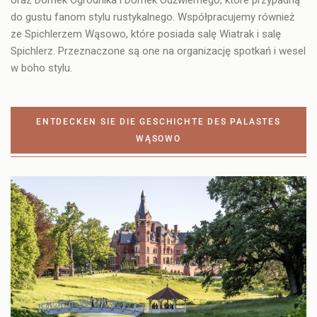
oraz
Domek Ogrodnika i Domek Odźwiernego
, które przypadną
do gustu fanom stylu rustykalnego. Współpracujemy również
ze Spichlerzem Wąsowo, które posiada salę Wiatrak i salę
Spichlerz. Przeznaczone są one na organizację spotkań i wesel
w boho stylu.
ENTDECKEN SIE DIE GESCHICHTE DES PALASTES
WĄSOWO