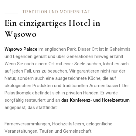
T
R
A
D
I
T
I
O
N
U
N
D
M
O
D
E
R
N
I
T
Ä
T
Ein einzigartiges Hotel in
Wąsowo
Wąsowo Palace
im englischen Park. Dieser Ort ist in Geheimnis
und Legenden gehüllt und über Generationen hinweg erzählt.
Wenn Sie nach einem Ort mit einer Seele suchen, lohnt es sich
auf jeden Fall, uns zu besuchen. Wir garantieren nicht nur der
Natur, sondern auch eine ausgezeichnete Küche, die auf
ökologischen Produkten und traditionellen Aromen basiert. Der
Palastkomplex befindet sich in privaten Händen. Er wurde
sorgfältig restauriert und an
das Konferenz- und Hotelzentrum
angepasst, das stattfindet:
Firmenversammlungen, Hochzeitsfeiern, gelegentliche
Veranstaltungen, Taufen und Gemeinschaft.