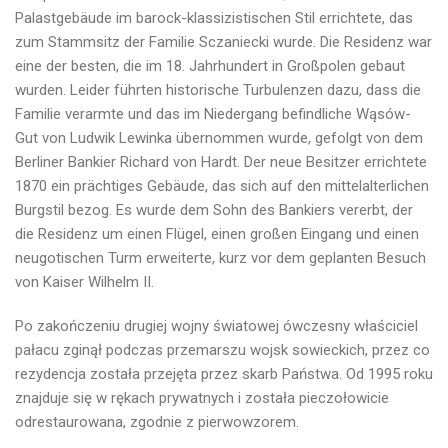
Palastgebäude im barock-klassizistischen Stil errichtete, das
zum Stammsitz der Familie Sczaniecki wurde. Die Residenz war
eine der besten, die im 18. Jahrhundert in Großpolen gebaut
wurden. Leider führten historische Turbulenzen dazu, dass die
Familie verarmte und das im Niedergang befindliche Wąsów-
Gut von Ludwik Lewinka übernommen wurde, gefolgt von dem
Berliner Bankier Richard von Hardt. Der neue Besitzer errichtete
1870 ein prächtiges Gebäude, das sich auf den mittelalterlichen
Burgstil bezog. Es wurde dem Sohn des Bankiers vererbt, der
die Residenz um einen Flügel, einen großen Eingang und einen
neugotischen Turm erweiterte, kurz vor dem geplanten Besuch
von Kaiser Wilhelm II.
Po zakończeniu drugiej wojny światowej ówczesny właściciel
pałacu zginął podczas przemarszu wojsk sowieckich, przez co
rezydencja została przejęta przez skarb Państwa.
Od 1995 roku
znajduje się w rękach prywatnych i została pieczołowicie
odrestaurowana, zgodnie z pierwowzorem.