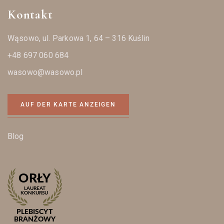
Kontakt
Wąsowo, ul. Parkowa 1, 64 – 316 Kuślin
+48 697 060 684
wasowo@wasowo.pl
AUF DER KARTE ANZEIGEN
Blog