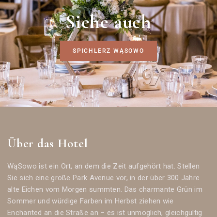
S
i
e
h
e
a
u
c
h
SPICHLERZ WĄSOWO
Über das Hotel
WąSowo ist ein Ort, an dem die Zeit aufgehört hat. Stellen
Sie sich eine große Park Avenue vor, in der über 300 Jahre
alte Eichen vom Morgen summten. Das charmante Grün im
Sommer und würdige Farben im Herbst ziehen wie
Enchanted an die Straße an – es ist unmöglich, gleichgültig