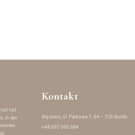
Kontakt
ört hat.
Wąsowo, ul. Parkowa 1, 64 – 316 Kuślin
, in der
ummten.
+48 697 060 684
ge