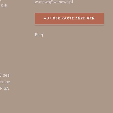
wasowo@wasowo.pl
 die
AUF DER KARTE ANZEIGEN
Blog
0 des
kleine
FR SA