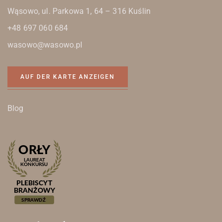
Wąsowo, ul. Parkowa 1, 64 – 316 Kuślin
+48 697 060 684
wasowo@wasowo.pl
AUF DER KARTE ANZEIGEN
Blog