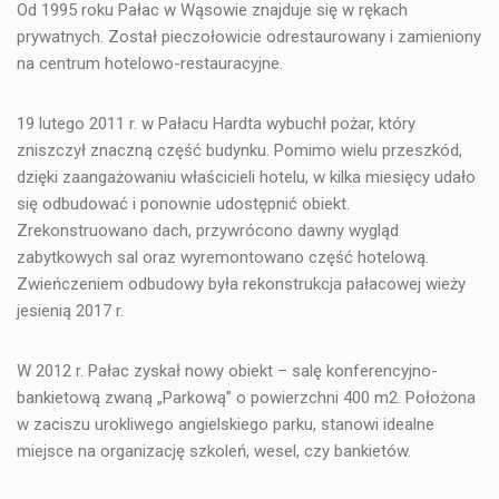
Od 1995 roku
Pałac w Wąsowie
znajduje się w rękach
prywatnych. Został pieczołowicie odrestaurowany i zamieniony
na centrum hotelowo-restauracyjne.
19 lutego 2011 r.
w Pałacu Hardta wybuchł pożar
, który
zniszczył znaczną część budynku. Pomimo wielu przeszkód,
dzięki zaangażowaniu właścicieli hotelu, w kilka miesięcy udało
się odbudować i ponownie udostępnić obiekt.
Zrekonstruowano dach, przywrócono dawny wygląd
zabytkowych sal oraz wyremontowano część hotelową.
Zwieńczeniem odbudowy była rekonstrukcja pałacowej wieży
jesienią 2017 r.
W 2012 r. Pałac zyskał nowy obiekt – salę konferencyjno-
bankietową zwaną „Parkową” o powierzchni 400 m2. Położona
w zaciszu urokliwego angielskiego parku, stanowi idealne
miejsce na organizację szkoleń, wesel, czy bankietów.