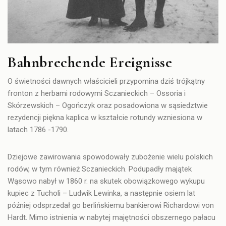
Bahnbrechende Ereignisse
O świetności dawnych właścicieli przypomina dziś trójkątny
fronton z herbami rodowymi Sczanieckich –
Ossoria i
Skórzewskich – Ogończyk
oraz posadowiona w sąsiedztwie
rezydencji piękna kaplica w kształcie rotundy wzniesiona w
latach 1786 -1790.
Dziejowe zawirowania spowodowały zubożenie wielu polskich
rodów, w tym również Sczanieckich. Podupadły majątek
Wąsowo nabył w 1860 r. na skutek obowiązkowego wykupu
kupiec z Tucholi –
Ludwik Lewinka
, a następnie osiem lat
później odsprzedał go berlińskiemu bankierowi
Richardowi von
Hardt
. Mimo istnienia w nabytej majętności obszernego pałacu