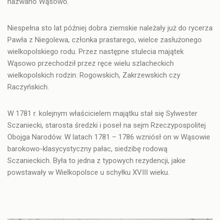
nazwano
Wąsowo
.
Niespełna sto lat później dobra ziemskie należały już do rycerza
Pawła z Niegolewa
, członka prastarego, wielce zasłużonego
wielkopolskiego rodu. Przez następne stulecia majątek
Wąsowo przechodził przez ręce wielu szlacheckich
wielkopolskich rodzin: Rogowskich, Zakrzewskich czy
Raczyńskich.
W 1781 r. kolejnym właścicielem majątku stał się
Sylwester
Sczaniecki
, starosta średzki i poseł na sejm Rzeczypospolitej
Obojga Narodów. W latach 1781 – 1786 wzniósł on w Wąsowie
barokowo-klasycystyczny pałac, siedzibę rodową
Sczanieckich
. Była to jedna z typowych rezydencji, jakie
powstawały w Wielkopolsce u schyłku XVIII wieku.