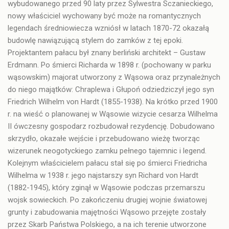
wybudowanego przed 90 laty przez
Sylwestra Sczanieckiego
,
nowy właściciel wychowany być może na romantycznych
legendach średniowiecza wzniósł w latach 1870-72 okazałą
budowlę nawiązującą stylem do zamków z tej epoki.
Projektantem pałacu był znany berliński architekt –
Gustaw
Erdmann
. Po śmierci Richarda w 1898 r. (pochowany w parku
wąsowskim) majorat utworzony z Wąsowa oraz przynależnych
do niego majątków: Chraplewa i Głupoń odziedziczył jego syn
Friedrich Wilhelm von Hardt
(1855-1938). Na krótko przed 1900
r. na wieść o planowanej w Wąsowie wizycie cesarza Wilhelma
II ówczesny gospodarz rozbudował rezydencję. Dobudowano
skrzydło, okazałe wejście i przebudowano wieżę tworząc
wizerunek neogotyckiego zamku pełnego tajemnic i legend.
Kolejnym właścicielem pałacu stał się po śmierci Friedricha
Wilhelma w 1938 r. jego najstarszy syn
Richard von Hardt
(1882-1945), który zginął w Wąsowie podczas przemarszu
wojsk sowieckich. Po zakończeniu drugiej wojnie światowej
grunty i zabudowania majętności Wąsowo przejęte zostały
przez Skarb Państwa Polskiego, a na ich terenie utworzone