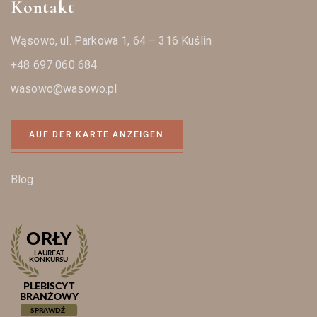
Kontakt
Wąsowo, ul. Parkowa 1, 64 – 316 Kuślin
+48 697 060 684
wasowo@wasowo.pl
AUF DER KARTE ANZEIGEN
Blog