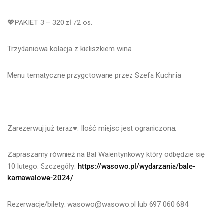
💖
PAKIET 3 – 320 zł /2 os.
Trzydaniowa kolacja z kieliszkiem wina
Menu tematyczne przygotowane przez Szefa Kuchnia
Zarezerwuj już teraz♥️. Ilość miejsc jest ograniczona.
Zapraszamy również na Bal Walentynkowy który odbędzie się
10 lutego. Szczegóły:
https://wasowo.pl/wydarzania/bale-
karnawalowe-2024/
Rezerwacje/bilety: wasowo@wasowo.pl lub 697 060 684