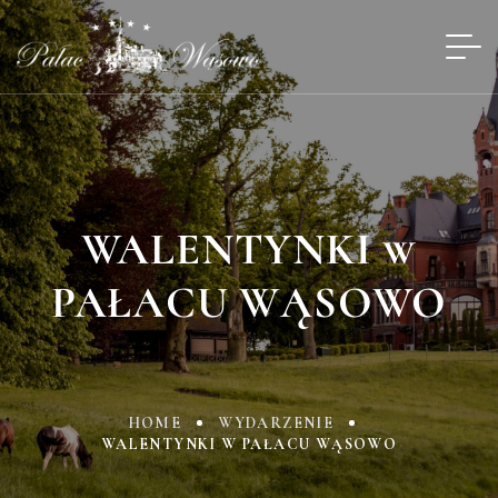
WALENTYNKI w
PAŁACU WĄSOWO
HOME
WYDARZENIE
WALENTYNKI W PAŁACU WĄSOWO