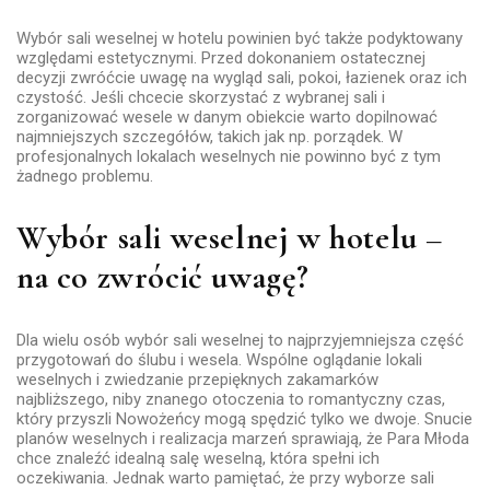
Wybór sali weselnej w hotelu powinien być także podyktowany
względami estetycznymi. Przed dokonaniem ostatecznej
decyzji zwróćcie uwagę na wygląd sali, pokoi, łazienek oraz ich
czystość. Jeśli chcecie skorzystać z wybranej sali i
zorganizować wesele w danym obiekcie warto dopilnować
najmniejszych szczegółów, takich jak np. porządek. W
profesjonalnych lokalach weselnych nie powinno być z tym
żadnego problemu.
Wybór sali weselnej w hotelu –
na co zwrócić uwagę?
Dla wielu osób wybór sali weselnej to najprzyjemniejsza część
przygotowań do ślubu i wesela. Wspólne oglądanie lokali
weselnych i zwiedzanie przepięknych zakamarków
najbliższego, niby znanego otoczenia to romantyczny czas,
który przyszli Nowożeńcy mogą spędzić tylko we dwoje. Snucie
planów weselnych i realizacja marzeń sprawiają, że Para Młoda
chce znaleźć idealną salę weselną, która spełni ich
oczekiwania. Jednak warto pamiętać, że przy wyborze sali