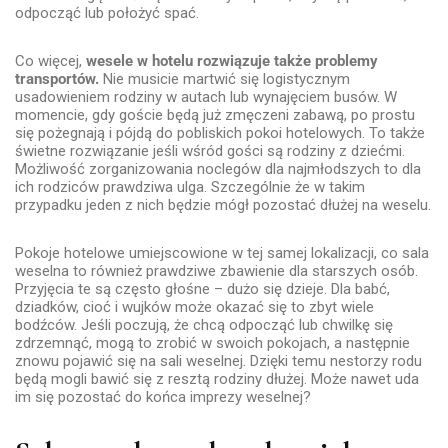
odpocząć lub położyć spać.
Co więcej,
wesele w hotelu rozwiązuje także problemy
transportów.
Nie musicie martwić się logistycznym
usadowieniem rodziny w autach lub wynajęciem busów. W
momencie, gdy goście będą już zmęczeni zabawą, po prostu
się pożegnają i pójdą do pobliskich pokoi hotelowych. To także
świetne rozwiązanie jeśli wśród gości są rodziny z dziećmi.
Możliwość zorganizowania noclegów dla najmłodszych to dla
ich rodziców prawdziwa ulga. Szczególnie że w takim
przypadku jeden z nich będzie mógł pozostać dłużej na weselu.
Pokoje hotelowe umiejscowione w tej samej lokalizacji, co sala
weselna to również prawdziwe zbawienie dla starszych osób.
Przyjęcia te są często głośne – dużo się dzieje. Dla babć,
dziadków, cioć i wujków może okazać się to zbyt wiele
bodźców. Jeśli poczują, że chcą odpocząć lub chwilkę się
zdrzemnąć, mogą to zrobić w swoich pokojach, a następnie
znowu pojawić się na sali weselnej. Dzięki temu nestorzy rodu
będą mogli bawić się z resztą rodziny dłużej. Może nawet uda
im się pozostać do końca imprezy weselnej?