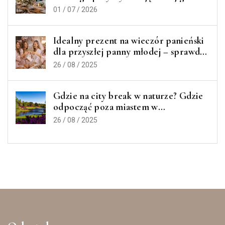
więcej jakości?
01 / 07 / 2026
Idealny prezent na wieczór panieński
dla przyszłej panny młodej – sprawdź
nasze inspiracje!
26 / 08 / 2025
Gdzie na city break w naturze? Gdzie
odpocząć poza miastem w
Wielkopolsce? 6 miejsc, które warto
26 / 08 / 2025
odwiedzić