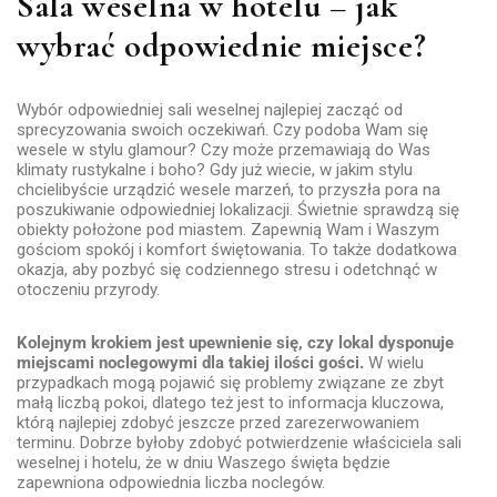
Sala weselna w hotelu – jak
wybrać odpowiednie miejsce?
Wybór odpowiedniej sali weselnej najlepiej zacząć od
sprecyzowania swoich oczekiwań. Czy podoba Wam się
wesele w stylu glamour? Czy może przemawiają do Was
klimaty rustykalne i boho? Gdy już wiecie, w jakim stylu
chcielibyście urządzić wesele marzeń, to przyszła pora na
poszukiwanie odpowiedniej lokalizacji. Świetnie sprawdzą się
obiekty położone pod miastem. Zapewnią Wam i Waszym
gościom spokój i komfort świętowania. To także dodatkowa
okazja, aby pozbyć się codziennego stresu i odetchnąć w
otoczeniu przyrody.
Kolejnym krokiem jest upewnienie się, czy lokal dysponuje
miejscami noclegowymi dla takiej ilości gości.
W wielu
przypadkach mogą pojawić się problemy związane ze zbyt
małą liczbą pokoi, dlatego też jest to informacja kluczowa,
którą najlepiej zdobyć jeszcze przed zarezerwowaniem
terminu. Dobrze byłoby zdobyć potwierdzenie właściciela sali
weselnej i hotelu, że w dniu Waszego święta będzie
zapewniona odpowiednia liczba noclegów.