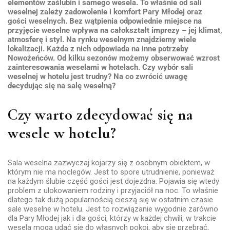
elementów zaślubin i samego wesela. To właśnie od sali
weselnej zależy zadowolenie i komfort Pary Młodej oraz
gości weselnych. Bez wątpienia odpowiednie miejsce na
przyjęcie weselne wpływa na całokształt imprezy – jej klimat,
atmosferę i styl. Na rynku weselnym znajdziemy wiele
lokalizacji. Każda z nich odpowiada na inne potrzeby
Nowożeńców. Od kilku sezonów możemy obserwować wzrost
zainteresowania weselami w hotelach. Czy wybór sali
weselnej w hotelu jest trudny? Na co zwrócić uwagę
decydując się na salę weselną?
Czy warto zdecydować się na
wesele w hotelu?
Sala weselna zazwyczaj kojarzy się z osobnym obiektem, w
którym nie ma noclegów. Jest to spore utrudnienie, ponieważ
na każdym ślubie część gości jest dojezdna. Pojawia się wtedy
problem z ulokowaniem rodziny i przyjaciół na noc. To właśnie
dlatego tak dużą popularnością cieszą się w ostatnim czasie
sale weselne w hotelu. Jest to rozwiązanie wygodnie zarówno
dla Pary Młodej jak i dla gości, którzy w każdej chwili, w trakcie
wesela mogą udać się do własnych pokoi, aby się przebrać,