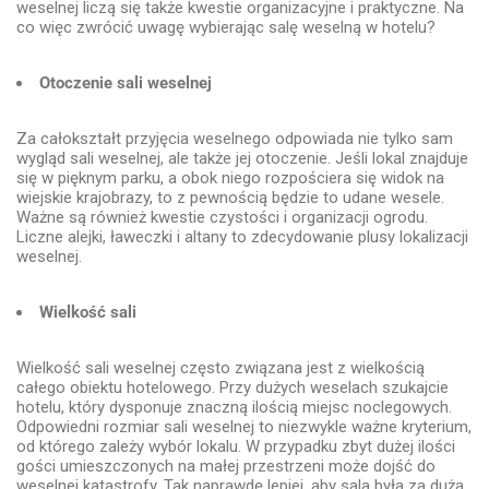
weselnej liczą się także kwestie organizacyjne i praktyczne. Na
co więc zwrócić uwagę wybierając salę weselną w hotelu?
Otoczenie sali weselnej
Za całokształt przyjęcia weselnego odpowiada nie tylko sam
wygląd sali weselnej, ale także jej otoczenie. Jeśli lokal znajduje
się w pięknym parku, a obok niego rozpościera się widok na
wiejskie krajobrazy, to z pewnością będzie to udane wesele.
Ważne są również kwestie czystości i organizacji ogrodu.
Liczne alejki, ławeczki i altany to zdecydowanie plusy lokalizacji
weselnej.
Wielkość sali
Wielkość sali weselnej często związana jest z wielkością
całego obiektu hotelowego. Przy dużych weselach szukajcie
hotelu, który dysponuje znaczną ilością miejsc noclegowych.
Odpowiedni rozmiar sali weselnej to niezwykle ważne kryterium,
od którego zależy wybór lokalu. W przypadku zbyt dużej ilości
gości umieszczonych na małej przestrzeni może dojść do
weselnej katastrofy. Tak naprawdę lepiej, aby sala była za duża,