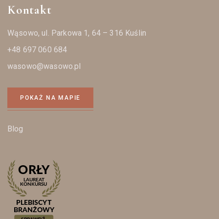
Kontakt
Wąsowo, ul. Parkowa 1, 64 – 316 Kuślin
+48 697 060 684
wasowo@wasowo.pl
POKAŻ NA MAPIE
Blog