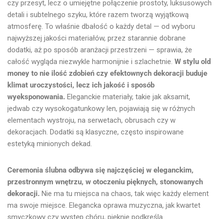
czy przesyt, lecz o umiejętne połączenie prostoty, luksusowych
detali i subtelnego szyku, które razem tworzą wyjątkową
atmosferę. To właśnie dbałość o każdy detal — od wyboru
najwyższej jakości materiałów, przez starannie dobrane
dodatki, aż po sposób aranżacji przestrzeni — sprawia, że
całość wygląda niezwykle harmonijnie i szlachetnie.
W stylu old
money to nie ilość zdobień czy efektownych dekoracji buduje
klimat uroczystości, lecz ich jakość i sposób
wyeksponowania.
Eleganckie materiały, takie jak aksamit,
jedwab czy wysokogatunkowy len, pojawiają się w różnych
elementach wystroju, na serwetach, obrusach czy w
dekoracjach. Dodatki są klasyczne, często inspirowane
estetyką minionych dekad.
Ceremonia ślubna odbywa się najczęściej w eleganckim,
przestronnym wnętrzu, w otoczeniu pięknych, stonowanych
dekoracji.
Nie ma tu miejsca na chaos, tak więc każdy element
ma swoje miejsce. Elegancka oprawa muzyczna, jak kwartet
smyczkowy czy występ chóru, pięknie podkreśla