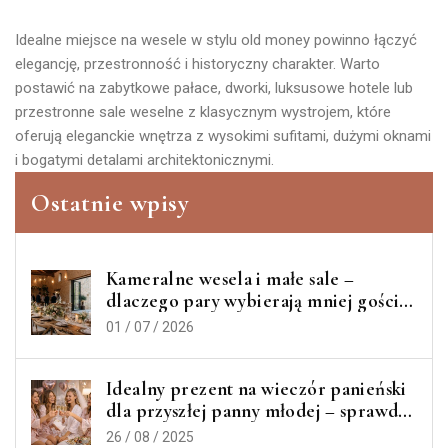
Idealne miejsce na wesele w stylu old money powinno łączyć
elegancję, przestronność i historyczny charakter. Warto
postawić na zabytkowe pałace, dworki, luksusowe hotele lub
przestronne sale weselne z klasycznym wystrojem, które
oferują eleganckie wnętrza z wysokimi sufitami, dużymi oknami
i bogatymi detalami architektonicznymi.
Ostatnie wpisy
Kameralne wesela i małe sale –
dlaczego pary wybierają mniej gości, a
więcej jakości?
01 / 07 / 2026
Idealny prezent na wieczór panieński
dla przyszłej panny młodej – sprawdź
nasze inspiracje!
26 / 08 / 2025