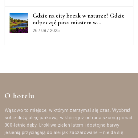
Gdzie na city break w naturze? Gdzie
odpocząć poza miastem w
Wielkopolsce? 6 miejsc, które warto
26 / 08 / 2025
odwiedzić
O hotelu
Wąsowo to miejsce, w którym zatrzymał się czas. Wyobraź
sobie dużą aleję parkową, w której już od rana szumią ponad
300-letnie dęby. Urokliwa zieleń latem i dostojne barwy
jesienią przyciągają do alei jak zaczarowane – nie da się