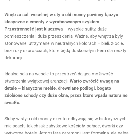
Wnętrza sali weselnej w stylu old money powinny łączyć
klasyczne elementy z wyrafinowanym szykiem.
Przestronność jest kluczowa
– wysokie sufity, duże
pomieszczenia i duże przeszklenia. Ważne, aby wnętrza były
stonowane, utrzymane w neutralnych kolorach – bieli, złocie,
beżu czy szarościach, które będą doskonałym tłem dla reszty
dekoracji.
Idealna sala na wesele to przestrzeń dająca możliwość
stworzenia wyjątkowej aranżacji.
Warto zwrócić uwagę na
detale – klasyczne meble, drewniane podłogi, bogato
zdobione schody czy duże okna, przez które wpada naturalne
światło.
Śluby w stylu old money często odbywają się w historycznych
miejscach, takich jak zabytkowe kościoły, pałace, dworki czy
wytworne hotele. Atmosfera ceremonii jest formalna, ale pełna