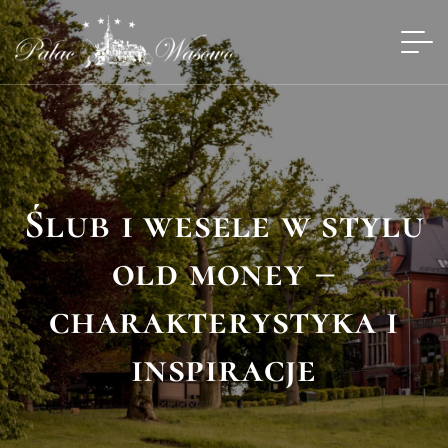
Ślub i wesele w stylu
old money –
charakterystyka i
inspiracje