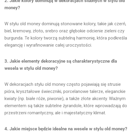
2. Jakie kolory dominują w dekoracjach ślubnych w stylu old
money?
W stylu old money dominują stonowane kolory, takie jak czerń,
biel, kremowy, złoto, srebro oraz głębokie odcienie zieleni czy
burgunda. Te kolory tworzą subtelną harmonię, która podkreśla
elegancję i wyrafinowanie całej uroczystości.
3. Jakie elementy dekoracyjne są charakterystyczne dla
wesela w stylu old money?
W dekoracjach stylu old money często pojawiają się strusie
pióra, kryształowe świeczniki, porcelanowe talerze, eleganckie
kwiaty (np. białe róże, piwonie), a także złote akcenty. Ważnym
elementem są także subtelne żyrandole, które wprowadzają do
przestrzeni romantyczny, ale i majestatyczny klimat.
4. Jakie miejsce będzie idealne na wesele w stylu old money?